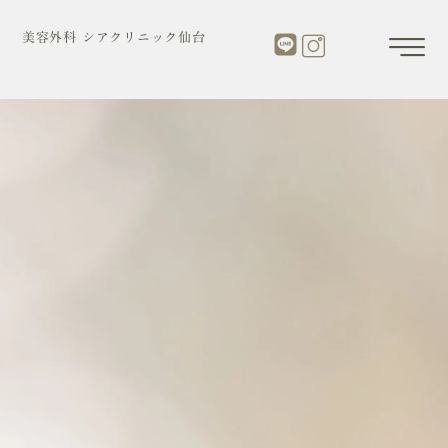
内
容
美容外科 シアクリニック仙台
を
ス
キ
ッ
プ