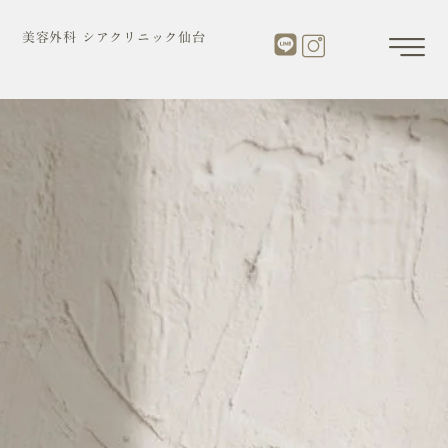
内
容
美容外科 シアクリニック仙台
を
ス
キ
ッ
プ