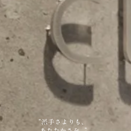
“
派手さよりも、
あたたかさを。
”