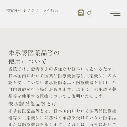
内
容
美容外科 シアクリニック仙台
を
ス
キ
ッ
プ
未承認医薬品等の
使用について
当院では、患者さまの多様なお悩みに対応するため、
日本国内において医薬品医療機器等法（薬機法）の承
認を受けていない未承認医薬品・医療機器を使用した
自由診療を行う場合があります。以下に、未承認医薬
品等を使用する医療についてご説明いたします。
未承認医薬品等とは
未承認医薬品等とは、日本国内において医薬品医療機
器等法（薬機法）に基づく承認を受けていない医薬品
または医療機器を指します。これらは、海外において