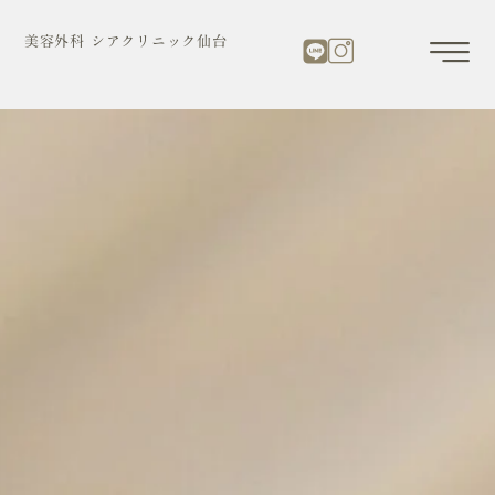
内
容
美容外科 シアクリニック仙台
を
ス
キ
ッ
プ