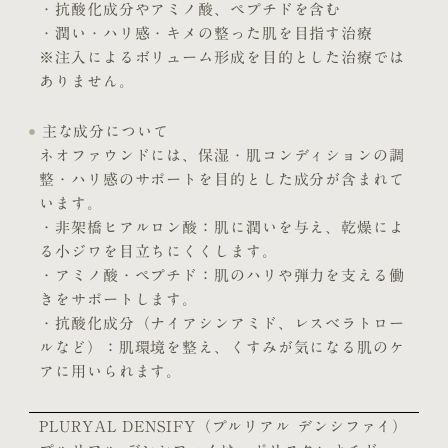
・抗酸化成分やアミノ酸、ペプチドを含む
・潤い・ハリ感・キメの整った肌を目指す治療
※注入によるボリューム形成を目的とした治療では
ありません。
主な成分について
ネオファウンドには、保湿・肌コンディションの調
整・ハリ感のサポートを目的とした成分が含まれて
います。
・非架橋ヒアルロン酸：肌に潤いを与え、乾燥によ
る小ジワを目立ちにくくします。
・アミノ酸・ペプチド：肌のハリや弾力を支える働
きをサポートします。
・抗酸化成分（ナイアシンアミド、レスベラトロー
ルなど）：肌環境を整え、くすみが気になる肌のケ
アに用いられます。
PLURYAL DENSIFY（プルリアル デンシファイ）