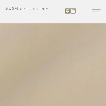
内
容
美容外科 シアクリニック仙台
を
ス
キ
ッ
プ