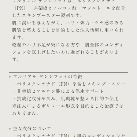
プルリアル デンシファイは、ポリヌクレオチド
（PN）・非架橋ヒアルロン酸・マンニトールを配合
したスキンブースター製剤です。
肌に潤いを与えながら、ハリ・弾力・ツヤ感のある
肌質を整えることを目的とした注入治療に用いられ
ます。
乾燥やハリ不足が気になる方や、肌全体のコンディ
ションを底上げしたい方に選ばれることがありま
す。
プルリアル デンシファイの特徴
・ポリヌクレオチド（PN）を含むスキンブースター
・非架橋ヒアルロン酸による保水サポート
・抗酸化成分を含み、肌環境を整える目的で使用
※注入によるボリューム形成を目的とした治療では
ありません。
主な成分について
・ポリヌクレオチド（PN）：肌のコンディションを