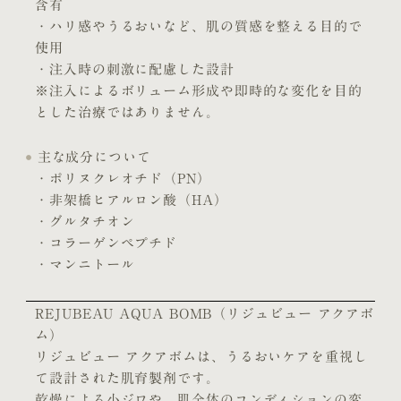
含有
・ハリ感やうるおいなど、肌の質感を整える目的で
使用
・注入時の刺激に配慮した設計
※注入によるボリューム形成や即時的な変化を目的
とした治療ではありません。
主な成分について
・ポリヌクレオチド（PN）
・非架橋ヒアルロン酸（HA）
・グルタチオン
・コラーゲンペプチド
・マンニトール
REJUBEAU AQUA BOMB（リジュビュー アクアボ
ム）
リジュビュー アクアボムは、うるおいケアを重視し
て設計された肌育製剤です。
乾燥による小ジワや、肌全体のコンディションの変