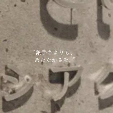
“
派手さよりも、
あたたかさを。
”