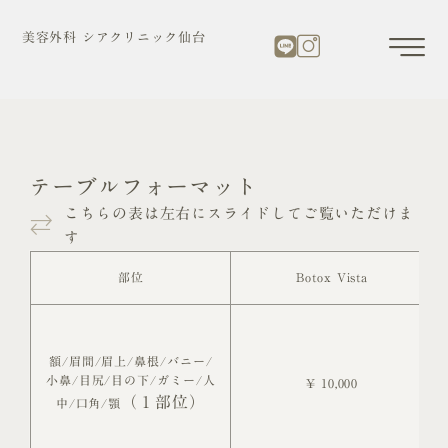
内
容
美容外科 シアクリニック仙台
を
ス
キ
ッ
プ
テーブルフォーマット
こちらの表は左右にスライドしてご覧いただけま
す
部位
Botox Vista
額/眉間/眉上/鼻根/バニー/
小鼻/目尻/目の下/ガミー/人
¥ 10,000
（１部位）
中/口角/顎