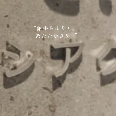
“
派手さよりも、
あたたかさを。
”