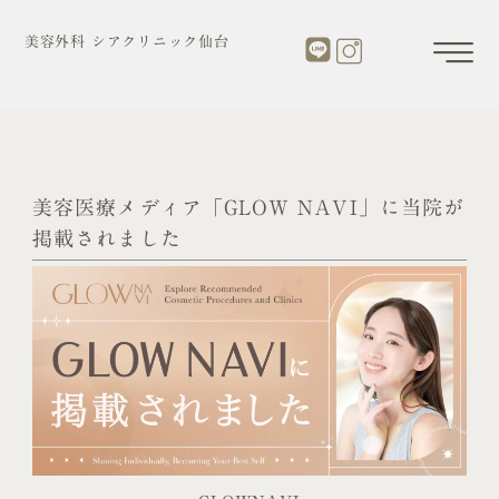
内
容
美容外科 シアクリニック仙台
を
ス
キ
ッ
プ
美容医療メディア「GLOW NAVI」に当院が
掲載されました