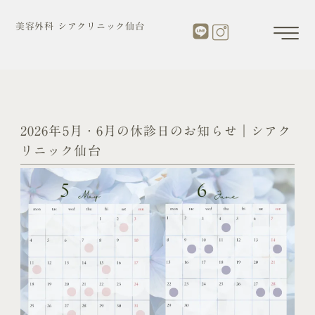
内
容
美容外科 シアクリニック仙台
を
ス
キ
ッ
プ
2026年5月・6月の休診日のお知らせ｜シアク
リニック仙台